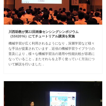
川西助教が第22回画像センシングシンポジウム
（SSII2016）にてチュートリアル講演を実施
機械学習が広く利用されるようになり，深層学習など様々
な手法が提案されています．近頃の機械学習ライブラリの
普及により，様々な機械学習法の適用や性能比較が容易に
なっていること，またそれらを上手く使っていく方法につ
いて解説を行いました．